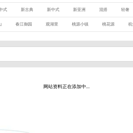
中式
新古典
新中式
新亚洲
混搭
轻奢
山
春江御园
观湖里
桃源小镇
桃花源
杭
章赋
西溪玫瑰
万科·悦虹湾
萧悦中御府
提香别
海御道路一号
绿城建发沁园
都会森林
金地自在城
玉榕庄
旭辉时代
自建别墅
名门世家
绿野春
溪玫瑰
荀庄
南江壹号
江南水乡
苏黎士小镇
水湾
富春山居
万科君望
众安景海湾
南岸花城
网站资料正在添加中...
百家乐西园
龙悦湾
翡翠城
十二橡树
阳光天际
上林湖
鹭语别墅
大华西溪风情
之江诚品
东方