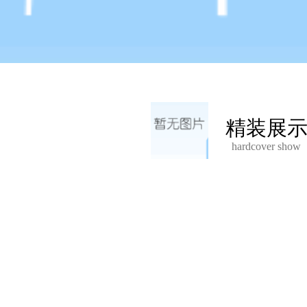
精装展
hardcover show