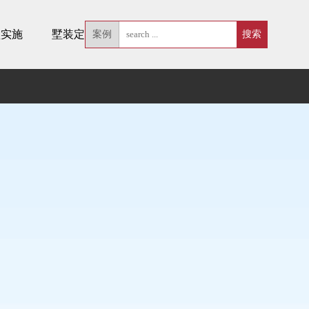
墅实施
墅装定制
案例