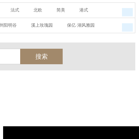
法式
北欧
简美
港式
州阳明谷
溪上玫瑰园
保亿·湖风雅园
墅
西郊半岛
闻博花城
花涧堂
瑞城熙园
御江南
融创宜和园
天
北辰奥园
杭州院子
桐庐中通家园
世茂西西湖
杭州公馆
开元广场
绿城西溪融庄
花涧堂
西溪璞园
金都夏宫
东方海岸
莱茵知己唐郡
御府
东方润园
金地天逸
新华园