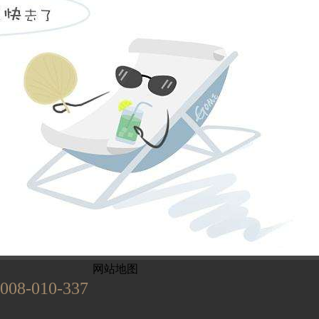
姓名不能为
电话不能为
提交
899
已有
位业主预约
网站地图
008-010-337