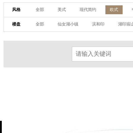
风格
全部
美式
现代简约
欧式
其他装饰风格
楼盘
全部
仙女湖小镇
滨和印
湖印宸
杭房·首望澜翠府
西湖院子
东原德信九
东方润园
定安名都
白马山庄
中
北辰国颂府
半山林畔
碧桂园珑悦
朗诗美丽洲
西湖墅
春江彼岸
西
赞成檀府
十里风荷
西溪明珠
云
九龙仓雍景山
七里香溪
香洲里
世纪外滩
富春玫瑰园
田园牧歌
万科公望