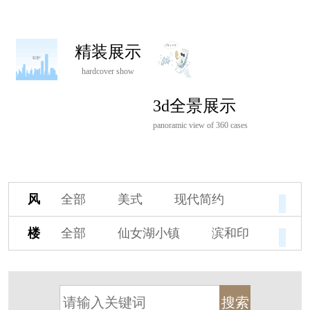
精装展示
hardcover show
3d全景展示
panoramic view of 360 cases
风
全部
美式
现代简约
格
欧式
中式
新古典
楼
全部
仙女湖小镇
滨和印
新中式
新亚洲
混搭
盘
湖印宸山
春江御园
观湖里
轻奢
法式
北欧
简美
桃源小镇
桃花源
港式
其他装饰风格
杭州阳明谷
溪上玫瑰园