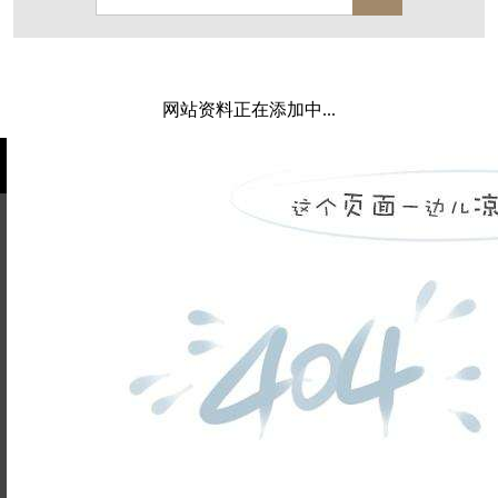
保亿·湖风雅园
杭房·首望澜翠府
西湖院子
东原德信九章赋
西溪玫瑰
万科·悦虹湾
网站资料正在添加中...
萧悦中御府
提香别墅
西郊半岛
闻博花城
花涧堂
东方润园
定安名都
白马山庄
中海御道路一号
绿城建发沁园
都会森林
金地自在城
瑞城熙园
姓名不能
御江南
融创宜和园
为空
电话不能
北辰国颂府
半山林畔
碧桂园珑悦
玉榕庄
为空
提交