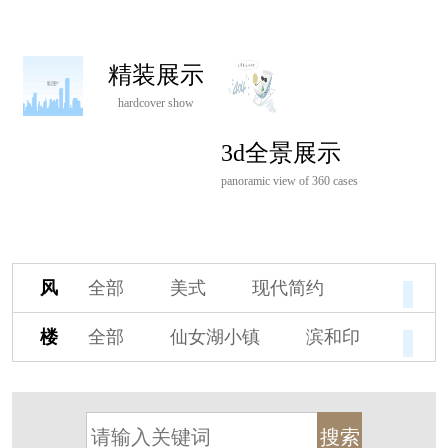
精装展示
hardcover show
3d全景展示
panoramic view of 360 cases
风
全部
美式
现代简约
格
欧式
中式
新古典
楼
全部
仙女湖小镇
滨和印
新中式
新亚洲
混搭
盘
湖印宸山
春江御园
观湖里
轻奢
法式
北欧
简美
桃源小镇
桃花源
港式
其他装饰风格
杭州阳明谷
溪上玫瑰园