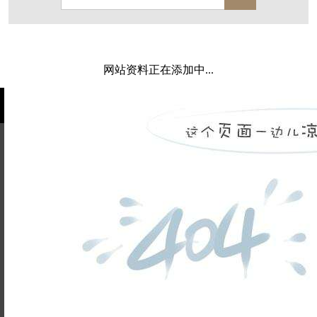
保亿·湖风雅园
杭房·首望澜翠府
西湖院子
东原德信九章赋
西溪玫瑰
万科·悦虹湾
网站资料正在添加中...
萧悦中御府
提香别墅
西郊半岛
闻博花城
花涧堂
东方润园
定安名都
白马山庄
中海御道路一号
绿城建发沁园
都会森林
金地自在城
瑞城熙园
姓名不能
御江南
融创宜和园
为空
电话不能
北辰国颂府
半山林畔
碧桂园珑悦
玉榕庄
为空
提交