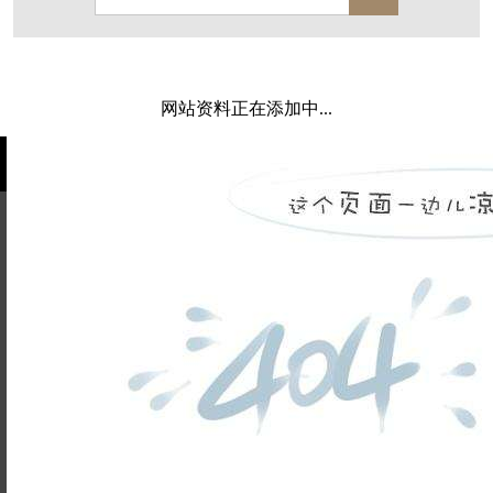
保亿·湖风雅园
杭房·首望澜翠府
西湖院子
东原德信九章赋
西溪玫瑰
万科·悦虹湾
网站资料正在添加中...
萧悦中御府
提香别墅
西郊半岛
闻博花城
花涧堂
东方润园
定安名都
白马山庄
中海御道路一号
绿城建发沁园
都会森林
金地自在城
瑞城熙园
姓名不能
御江南
融创宜和园
为空
电话不能
北辰国颂府
半山林畔
碧桂园珑悦
玉榕庄
为空
提交