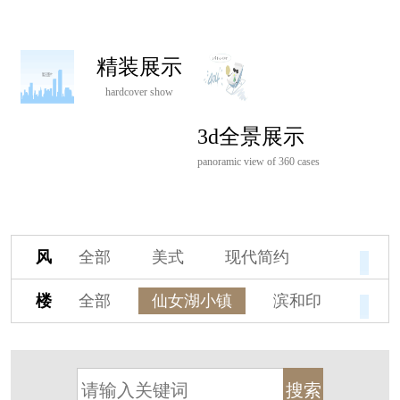
精装展示
hardcover show
3d全景展示
panoramic view of 360 cases
风
全部
美式
现代简约
格
欧式
中式
新古典
楼
全部
仙女湖小镇
滨和印
新中式
新亚洲
混搭
盘
湖印宸山
春江御园
观湖里
轻奢
法式
北欧
简美
桃源小镇
桃花源
港式
其他装饰风格
杭州阳明谷
溪上玫瑰园