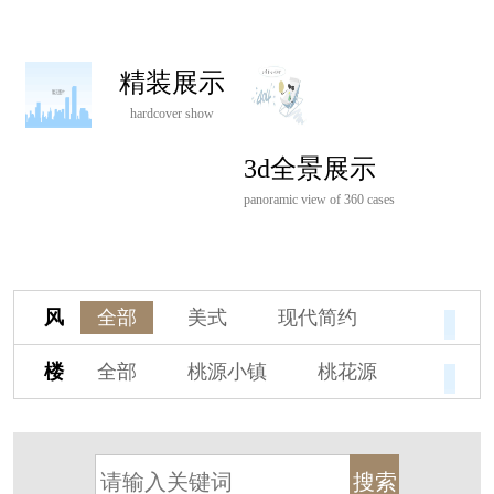
精装展示
hardcover show
3d全景展示
panoramic view of 360 cases
风
全部
美式
现代简约
格
欧式
中式
新古典
楼
全部
桃源小镇
桃花源
新中式
新亚洲
混搭
盘
杭州阳明谷
溪上玫瑰园
轻奢
法式
北欧
简美
保亿·湖风雅园
杭房·首望澜翠府
港式
其他装饰风格
西湖院子
东原德信九章赋