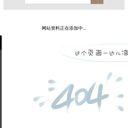
西溪玫瑰
万科·悦虹湾
萧悦中御府
闻博花城
花涧堂
东方润园
定安名都
网站资料正在添加中...
白马山庄
中海御道路一号
绿城建发沁园
都会森林
金地自在城
瑞城熙园
御江南
融创宜和园
北辰国颂府
半山林畔
碧桂园珑悦
玉榕庄
姓名不能
旭辉时代
自建别墅
为空
电话不能
名门世家
绿野春天
北辰奥园
杭州院子
为空
提交