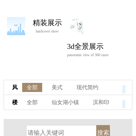
精装展示
hardcover show
3d全景展示
panoramic view of 360 cases
风
全部
美式
现代简约
格
欧式
中式
新古典
楼
全部
仙女湖小镇
滨和印
新中式
新亚洲
混搭
盘
湖印宸山
春江御园
观湖里
轻奢
法式
北欧
简美
桃源小镇
桃花源
港式
其他装饰风格
杭州阳明谷
溪上玫瑰园