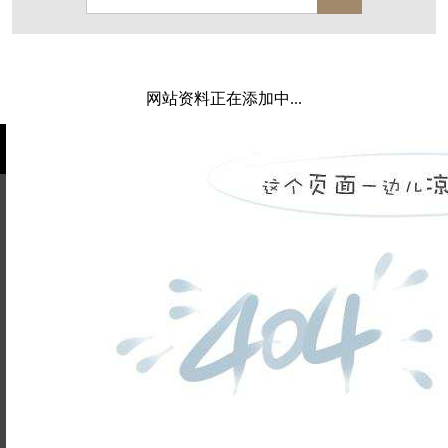
保亿·湖风雅园
杭房·首望澜翠府
西湖院子
东原德信九章赋
西溪玫瑰
万科·悦虹湾
网站资料正在添加中...
萧悦中御府
提香别墅
西郊半岛
闻博花城
花涧堂
东方润园
定安名都
白马山庄
中海御道路一号
绿城建发沁园
都会森林
金地自在城
瑞城熙园
姓名不能
御江南
融创宜和园
为空
电话不能
北辰国颂府
半山林畔
碧桂园珑悦
玉榕庄
为空
提交