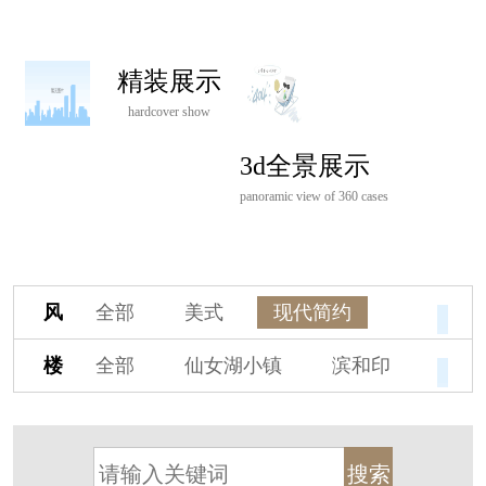
精装展示
hardcover show
3d全景展示
panoramic view of 360 cases
风
全部
美式
现代简约
格
欧式
中式
新古典
楼
全部
仙女湖小镇
滨和印
新中式
新亚洲
混搭
盘
湖印宸山
春江御园
观湖里
轻奢
法式
北欧
简美
桃源小镇
桃花源
港式
其他装饰风格
杭州阳明谷
溪上玫瑰园