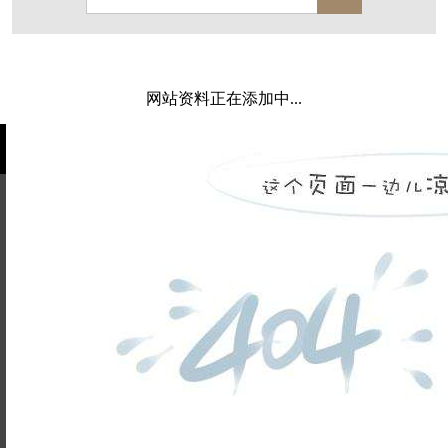
保亿·湖风雅园
杭房·首望澜翠府
西湖院子
东原德信九章赋
西溪玫瑰
万科·悦虹湾
网站资料正在添加中...
萧悦中御府
提香别墅
西郊半岛
闻博花城
花涧堂
东方润园
定安名都
白马山庄
中海御道路一号
绿城建发沁园
都会森林
金地自在城
瑞城熙园
姓名不能
御江南
融创宜和园
为空
电话不能
北辰国颂府
半山林畔
碧桂园珑悦
玉榕庄
为空
提交