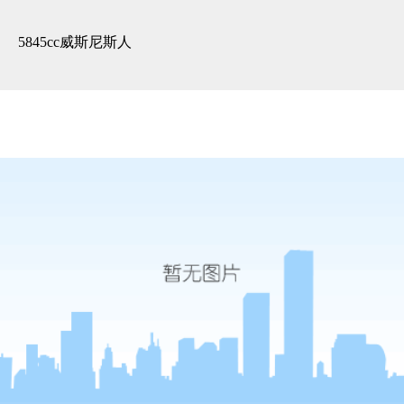
恭贺翡翠城雅居开工，再
添“一”彩！-5845cc威斯尼斯人
5845cc威斯尼斯人