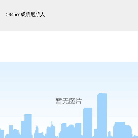
双喜临门！恭贺富春山居 & 景
瑞望府 开工大吉！-5845cc威斯
5845cc威斯尼斯人
尼斯人