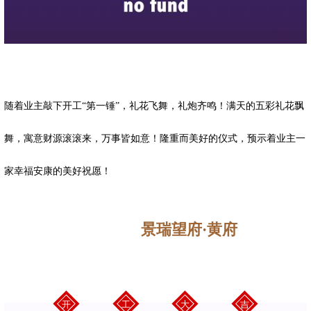
随着业主敲下开工“第一锤”，礼花飞舞，礼炮齐鸣！满天的五彩礼花飘
舞，寓意财源滚滚来，万事皆如意！隆重而美好的仪式，预示着业主一
家幸福安康的美好祝愿！
景瑞望府·黄府
开
工
大
吉