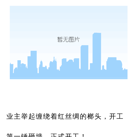
业主举起缠绕着红丝绸的榔头，开工
第一锤砸墙，正式开工！