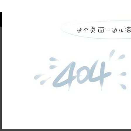
姓名不能
为空
电话不能
为空
提交
899
已有
位业主预约