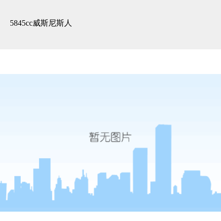
柏厨橱柜-5845cc威斯尼斯人
5845cc威斯尼斯人