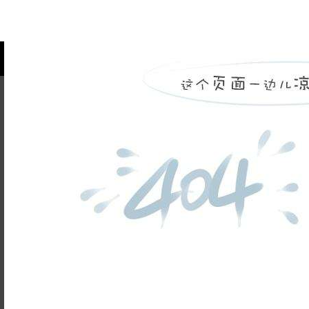
姓名不能
为空
电话不能
为空
提交
899
已有
位业主预约