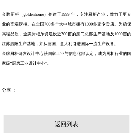
金牌厨柜（goldenhome）创建于1999 年，专注厨柜产业，致力于更专
业的高端厨柜。在全国700多个大中城市拥有1000多家专卖店。为确保
高端品质，金牌厨柜斥资建设近300亩的厦门总部生产基地及1000亩的
江苏泗阳生产基地，并从德国、意大利引进国际一流生产设备。
金牌厨柜研发设计中心获国家工业与信息化部认定，成为厨柜行业的国
家级“厨房工业设计中心”。
分享 ：
返回列表