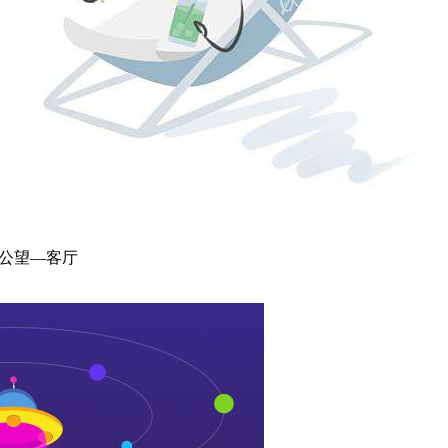
公望
—客厅