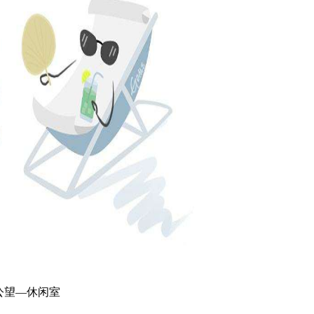
公望
—休闲室