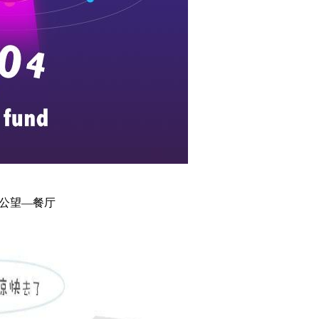
公望
—餐厅