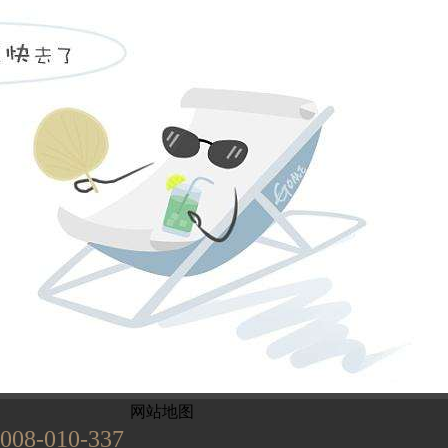
姓名不能为
电话不能为
提交
899
已有
位业主预约
网站地图
008-010-337