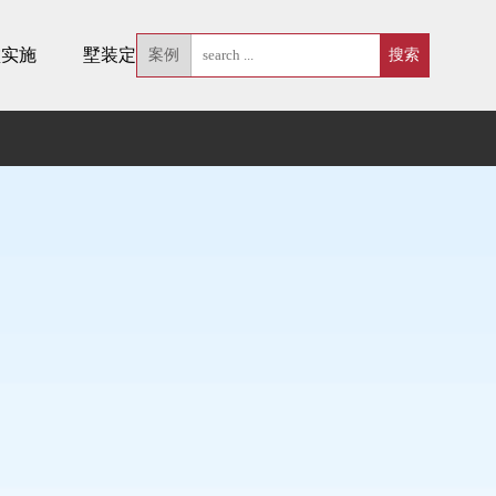
墅实施
墅装定制
案例