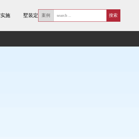
墅实施
墅装定制
案例