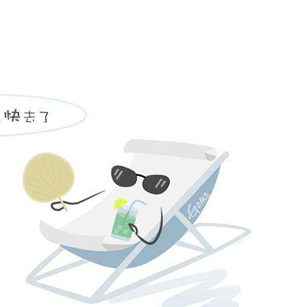
姓名不能为
电话不能为
提交
899
已有
位业主预约