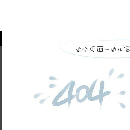
品牌故事
装修百科
企业荣誉
5845cc威斯尼斯人的人
联系5845cc威斯
才招聘
尼斯人
天天新闻
峰上生活