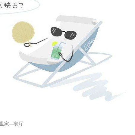
世家—餐厅