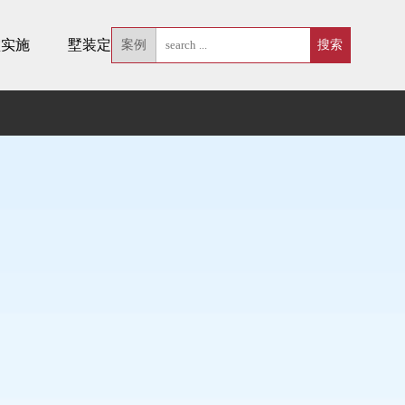
墅实施
墅装定制
案例