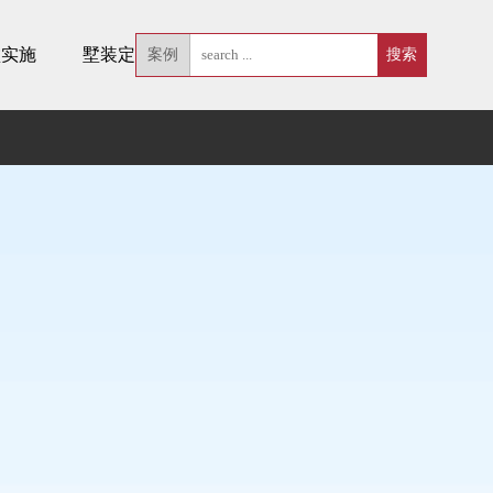
墅实施
墅装定制
案例