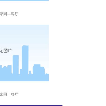
家园—客厅
家园—餐厅