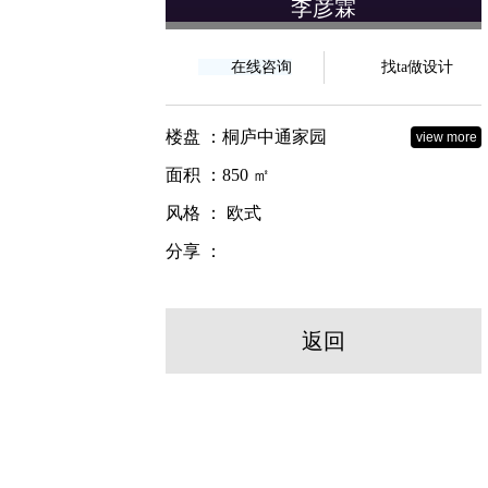
李彦霖
在线咨询
找ta做设计
楼盘 ：桐庐中通家园
view more
面积 ：850 ㎡
风格 ： 欧式
分享 ：
返回