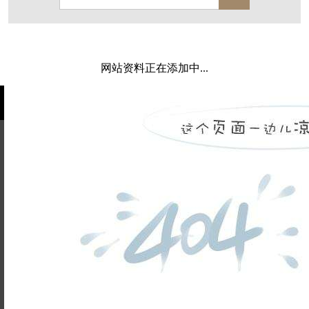
西溪玫瑰
万科·悦虹湾
萧悦中御府
闻博花城
花涧堂
东方润园
定安名都
网站资料正在添加中...
白马山庄
中海御道路一号
绿城建发沁园
都会森林
金地自在城
瑞城熙园
御江南
融创宜和园
北辰国颂府
半山林畔
碧桂园珑悦
玉榕庄
姓名不能
旭辉时代
自建别墅
为空
电话不能
名门世家
绿野春天
北辰奥园
杭州院子
为空
提交