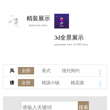
精装展示
hardcover show
3d全景展示
panoramic view of 360 cases
风
全部
美式
现代简约
格
欧式
中式
新古典
楼
全部
桃源小镇
桃花源
新中式
新亚洲
混搭
盘
杭州阳明谷
溪上玫瑰园
轻奢
法式
北欧
简美
保亿·湖风雅园
杭房·首望澜翠府
港式
其他装饰风格
西湖院子
东原德信九章赋