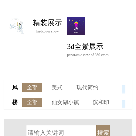
精装展示
hardcover show
3d全景展示
panoramic view of 360 cases
风
全部
美式
现代简约
格
欧式
中式
新古典
楼
全部
仙女湖小镇
滨和印
新中式
新亚洲
混搭
盘
湖印宸山
春江御园
观湖里
轻奢
法式
北欧
简美
桃源小镇
桃花源
港式
其他装饰风格
杭州阳明谷
溪上玫瑰园