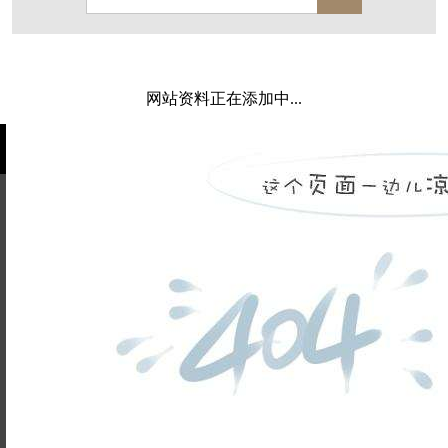
保亿·湖风雅园
杭房·首望澜翠府
西湖院子
东原德信九章赋
西溪玫瑰
万科·悦虹湾
网站资料正在添加中...
萧悦中御府
提香别墅
西郊半岛
闻博花城
花涧堂
东方润园
定安名都
白马山庄
中海御道路一号
绿城建发沁园
都会森林
金地自在城
瑞城熙园
姓名不能
御江南
融创宜和园
为空
电话不能
北辰国颂府
半山林畔
碧桂园珑悦
玉榕庄
为空
提交