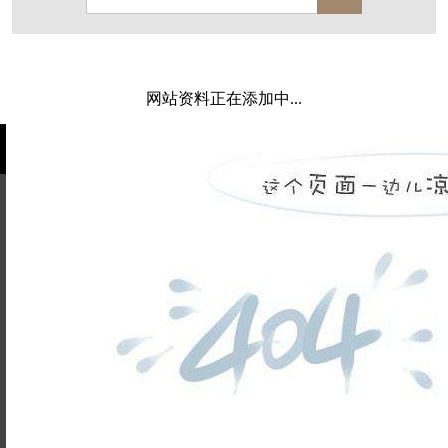
西溪玫瑰
万科·悦虹湾
萧悦中御府
提香别墅
西郊半岛
闻博花城
花涧堂
网站资料正在添加中...
东方润园
定安名都
白马山庄
中海御道路一号
绿城建发沁园
都会森林
金地自在城
瑞城熙园
御江南
融创宜和园
北辰国颂府
半山林畔
姓名不能
碧桂园珑悦
玉榕庄
为空
电话不能
旭辉时代
自建别墅
名门世家
绿野春天
为空
提交