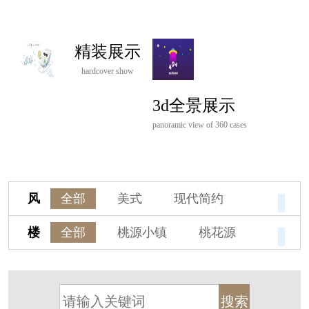
精装展示
hardcover show
3d全景展示
panoramic view of 360 cases
风
全部
美式
现代简约
格
欧式
中式
新古典
楼
全部
桃源小镇
桃花源
新中式
新亚洲
混搭
盘
杭州阳明谷
溪上玫瑰园
轻奢
法式
北欧
简美
保亿·湖风雅园
杭房·首望澜翠府
港式
其他装饰风格
西湖院子
东原德信九章赋