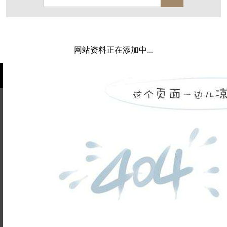
西溪玫瑰
万科·悦虹湾
萧悦中御府
提香别墅
西郊半岛
闻博花城
花涧堂
网站资料正在添加中...
东方润园
定安名都
白马山庄
中海御道路一号
绿城建发沁园
都会森林
金地自在城
瑞城熙园
御江南
融创宜和园
北辰国颂府
半山林畔
姓名不能
碧桂园珑悦
玉榕庄
为空
电话不能
旭辉时代
自建别墅
名门世家
绿野春天
为空
提交