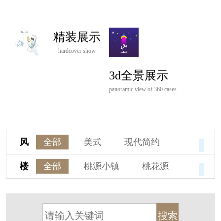
精装展示
hardcover show
3d全景展示
panoramic view of 360 cases
风
全部
美式
现代简约
格
欧式
中式
新古典
楼
全部
桃源小镇
桃花源
新中式
新亚洲
混搭
盘
杭州阳明谷
溪上玫瑰园
轻奢
法式
北欧
简美
保亿·湖风雅园
杭房·首望澜翠府
港式
其他装饰风格
西湖院子
东原德信九章赋